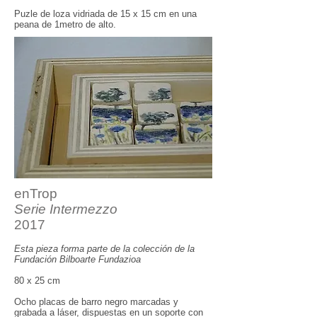
Puzle de loza vidriada de 15 x 15 cm en una
peana de 1metro de alto.
enTrop
Serie In
t
ermezzo
2017
Es
t
a pieza forma par
t
e de la colección de la
Fundación Bilboar
t
e Fundazioa
80 x 25 cm
Ocho placas de barro negro marcadas y
grabada a láser, dispuestas en un soporte con