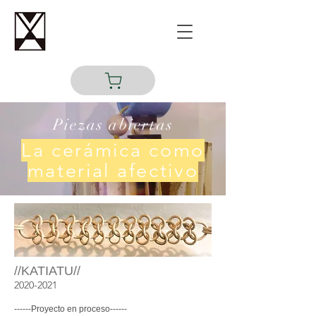
Piezas abiertas
La cerámica como
material afectivo
//KATIATU//
2020-2021
------Proyecto en proceso------