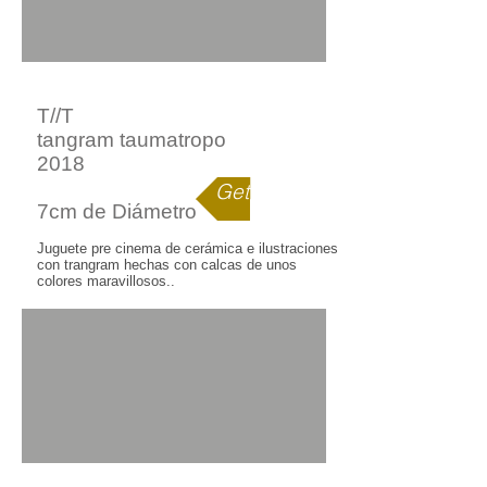
T//T
tangram taumatropo
2018
Get yours
7cm de Diámetro
Juguete pre cinema de cerámica e ilustraciones
con trangram hechas con calcas de unos
colores maravillosos..