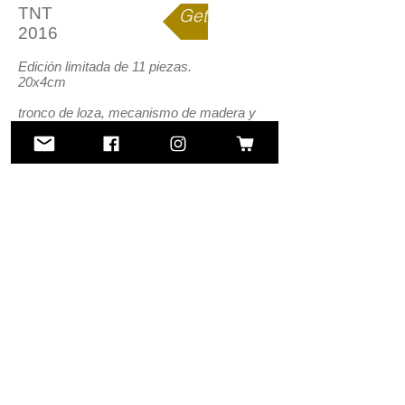
TNT
Get yours
2016
Edición limitada de 11 piezas.
20x4cm
tronco de loza, mecanismo de madera y
lámina estampada con madera
1/1
Bizirik lurperatua