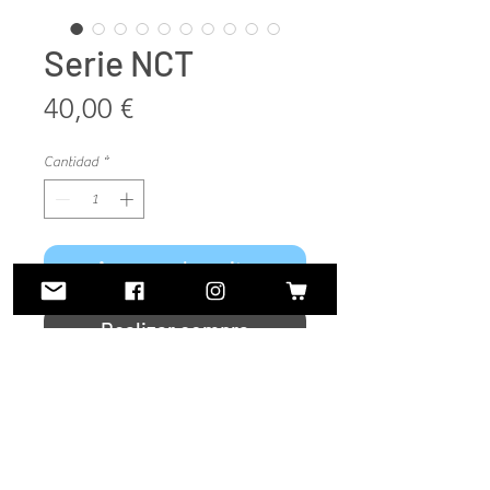
Serie NCT
Precio
40,00 €
Cantidad
*
Agregar al carrito
Realizar compra
Serie
Napolitan Coffe Time
.
Conjunto de
cinco piezas
de loza,
inspiradas en el café Napolitano.