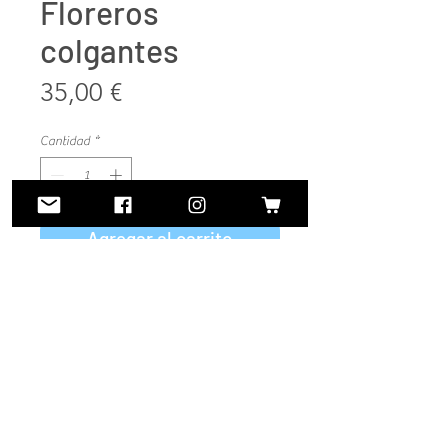
Floreros
colgantes
Precio
35,00 €
Cantidad
*
Agregar al carrito
Realizar compra
Tiestos colgantes hechos a mano y
por encargo.
A partir de 25€ y dependiendo de
las dimensiones y variables que